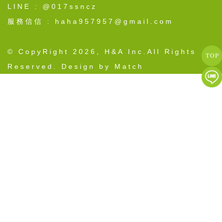
LINE : @017ssncz
服務信信 : haha957957@gmail.com
© CopyRight 2026, H&A Inc.All Rights
Reserved. Design by Match