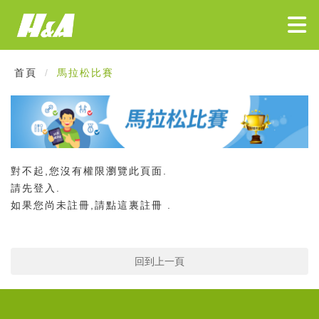
首頁
馬拉松比賽
對不起,您沒有權限瀏覽此頁面.
請先
登入
.
如果您尚未註冊,請
點這裏註冊
.
回到上一頁