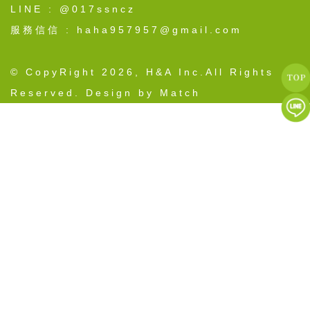
LINE : @017ssncz
服務信信 : haha957957@gmail.com
© CopyRight 2026, H&A Inc.All Rights
Reserved. Design by Match